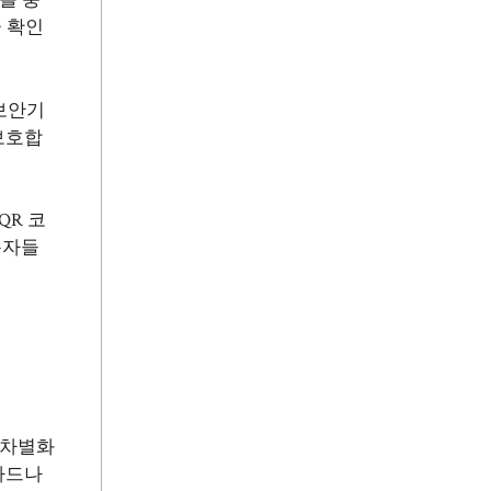
를 충
금 확인
보안기
 보호합
QR 코
용자들
 차별화
카드나