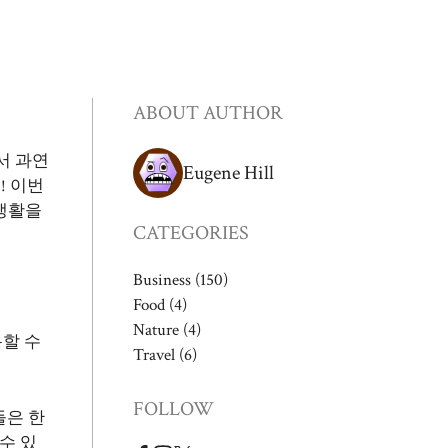
ABOUT AUTHOR
서 과연
Eugene Hill
! 이번
생활을
CATEGORIES
Business
(150)
Food
(4)
Nature
(4)
할 수
Travel
(6)
FOLLOW
들은 한
수 있