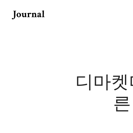
Skip
to
content
디마켓
른