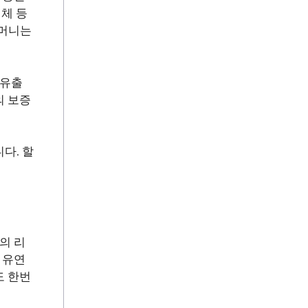
이체 등
켓머니는
 유출
의 보증
다. 할
의 리
 유연
도 한번