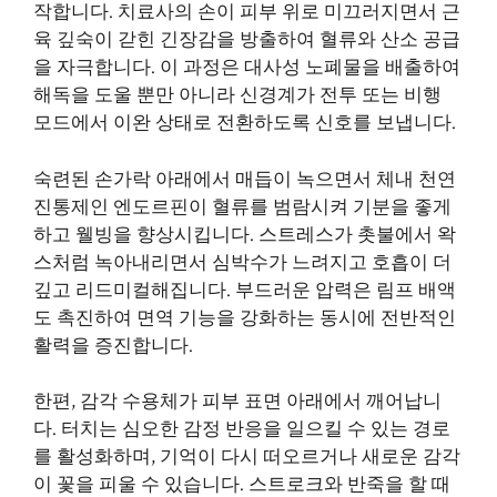
작합니다. 치료사의 손이 피부 위로 미끄러지면서 근
육 깊숙이 갇힌 긴장감을 방출하여 혈류와 산소 공급
을 자극합니다. 이 과정은 대사성 노폐물을 배출하여
해독을 도울 뿐만 아니라 신경계가 전투 또는 비행
모드에서 이완 상태로 전환하도록 신호를 보냅니다.
숙련된 손가락 아래에서 매듭이 녹으면서 체내 천연
진통제인 엔도르핀이 혈류를 범람시켜 기분을 좋게
하고 웰빙을 향상시킵니다. 스트레스가 촛불에서 왁
스처럼 녹아내리면서 심박수가 느려지고 호흡이 더
깊고 리드미컬해집니다. 부드러운 압력은 림프 배액
도 촉진하여 면역 기능을 강화하는 동시에 전반적인
활력을 증진합니다.
한편, 감각 수용체가 피부 표면 아래에서 깨어납니
다. 터치는 심오한 감정 반응을 일으킬 수 있는 경로
를 활성화하며, 기억이 다시 떠오르거나 새로운 감각
이 꽃을 피울 수 있습니다. 스트로크와 반죽을 할 때