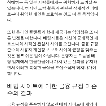
침해하는 등 일부 사람들에게는 위험하게 느껴질 수
있습니다. 하지만 도박 활동과 관련된 잠재적인 피해
로부터 취약한 개인을 보호하는 것도 더 큰 목적입니
다.
또한 온라인 플랫폼과 함께 제공되는 익명성은 또 다
른 반전을 더합니다. 베팅자들은 자신의 공개적인 페
르소나와 사적인 관심사 사이를 오갑니다. 금융 규정
준수와 사용자 개인정보 보호 사이의 균형을 맞추는
것은 결코 쉬운 일이 아닙니다. 운영자는 오늘날 베
팅 업계에서 현금만큼이나 가치 있는 신뢰를 유지하
면서 이러한 복잡한 물살을 조심스럽게 헤쳐나가야
합니다…
베팅 사이트에 대한 금융 규정 미준
수의 결과
금융 규정을 준수하지 않으면 베팅 사이트에 재앙이