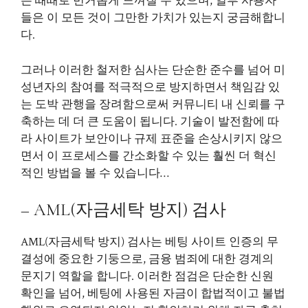
는 때때로 번거롭게 느껴질 수 있으며, 일부 사용자
들은 이 모든 것이 그만한 가치가 있는지 궁금해합니
다.
그러나 이러한 철저한 심사는 단순한 준수를 넘어 미
성년자의 참여를 적극적으로 방지하면서 책임감 있
는 도박 관행을 장려함으로써 커뮤니티 내 신뢰를 구
축하는 데 더 큰 도움이 됩니다. 기술이 발전함에 따
라 사이트가 보안이나 규제 표준을 손상시키지 않으
면서 이 프로세스를 간소화할 수 있는 훨씬 더 혁신
적인 방법을 볼 수 있습니다…
– AML(자금세탁 방지) 검사
AML(자금세탁 방지) 검사는 베팅 사이트 인증의 무
결성에 중요한 기둥으로, 금융 범죄에 대한 경계의
문지기 역할을 합니다. 이러한 점검은 단순한 신원
확인을 넘어, 베팅에 사용된 자금이 합법적이고 불법