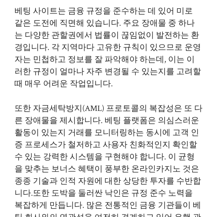
베팅 사이트는 금융 규정을 준수하는 데 있어 미로
같은 도전에 직면해 있습니다. 주요 장애물 중 하나
는 다양한 관할권에서 법률이 끊임없이 발전하는 환
경입니다. 각 지역마다 고유한 규칙이 있으므로 운영
자는 민첩하고 정보를 잘 파악해야 하는데, 이는 이
러한 규정이 얼마나 자주 변경될 수 있는지를 고려할
때 매우 어려운 작업입니다.
또한 자금세탁방지(AML) 프로토콜의 복잡성은 또 다
른 장애물을 제시합니다. 베팅 플랫폼은 의심스러운
활동이 있는지 거래를 모니터링하는 동시에 고객 인
증 프로세스가 철저하고 사용자 친화적인지 확인할
수 있는 강력한 시스템을 구현해야 합니다. 이 균형
을 맞추는
보너스 혜택이 풍부한 온라인카지노
것은
종종 기술과 인적 자원에 대한 상당한 투자를 수반합
니다.또한 도박을 둘러싼 낙인은 규정 준수 노력을
복잡하게 만듭니다. 많은 전통적인 금융 기관들이 베