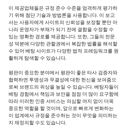
이 제공업체들은 규정 준수 수준을 엄격하게 평가하
기 위해 첨단 기술과 방법론을 사용합니다. 이 보고
서는 사용자에게 사이트의 신뢰성을 보장할 뿐만 아
니라 운영자가 부채가 되기 전에 결함을 수정할 수
있는 명확한 경로를 제공합니다. 또한, 그들의 전문
성 덕분에 다양한 관할권에서 복잡한 법률을 해석할
수 있어 베팅 사이트가 다양한 법적 프레임워크를 원
활하게 탐색할 수 있습니다.
평판이 중요한 분야에서 평판이 좋은 타사 검증자와
협력하면 투명성과 무결성에 대한 헌신을 보여줌으
로써 브랜드의 위상을 높일 수 있습니다. 베팅자들이
베팅 경험에서 책임과 보안을 점점 더 많이 요구함에
따라 이러한 인증 서비스는 의심할 여지 없이 더욱
중요한 역할을 할 것이며, 앞으로 빠르게 변화하는
이 업계에서 규정을 준수하는 것이 무엇을 의미하는
지 재정의할 수도 있습니다.