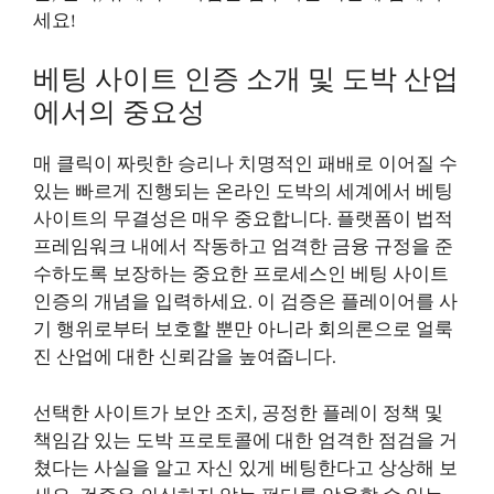
세요!
베팅 사이트 인증 소개 및 도박 산업
에서의 중요성
매 클릭이 짜릿한 승리나 치명적인 패배로 이어질 수
있는 빠르게 진행되는 온라인 도박의 세계에서 베팅
사이트의 무결성은 매우 중요합니다. 플랫폼이 법적
프레임워크 내에서 작동하고 엄격한 금융 규정을 준
수하도록 보장하는 중요한 프로세스인 베팅 사이트
인증의 개념을 입력하세요. 이 검증은 플레이어를 사
기 행위로부터 보호할 뿐만 아니라 회의론으로 얼룩
진 산업에 대한 신뢰감을 높여줍니다.
선택한 사이트가 보안 조치, 공정한 플레이 정책 및
책임감 있는 도박 프로토콜에 대한 엄격한 점검을 거
쳤다는 사실을 알고 자신 있게 베팅한다고 상상해 보