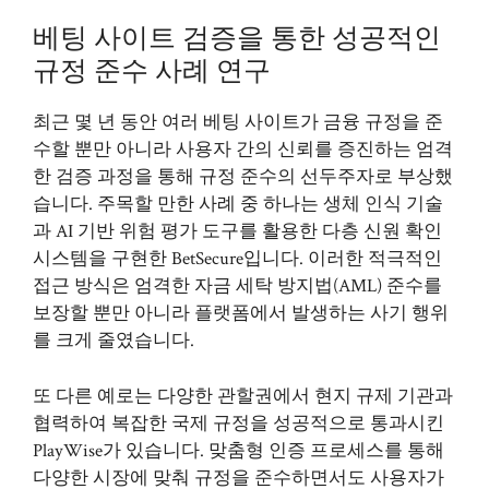
베팅 사이트 검증을 통한 성공적인
규정 준수 사례 연구
최근 몇 년 동안 여러 베팅 사이트가 금융 규정을 준
수할 뿐만 아니라 사용자 간의 신뢰를 증진하는 엄격
한 검증 과정을 통해 규정 준수의 선두주자로 부상했
습니다. 주목할 만한 사례 중 하나는 생체 인식 기술
과 AI 기반 위험 평가 도구를 활용한 다층 신원 확인
시스템을 구현한 BetSecure입니다. 이러한 적극적인
접근 방식은 엄격한 자금 세탁 방지법(AML) 준수를
보장할 뿐만 아니라 플랫폼에서 발생하는 사기 행위
를 크게 줄였습니다.
또 다른 예로는 다양한 관할권에서 현지 규제 기관과
협력하여 복잡한 국제 규정을 성공적으로 통과시킨
PlayWise가 있습니다. 맞춤형 인증 프로세스를 통해
다양한 시장에 맞춰 규정을 준수하면서도 사용자가