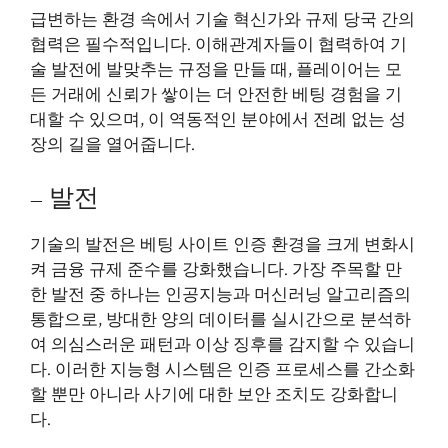
급변하는 환경 속에서 기술 혁신가와 규제 당국 간의
협력은 필수적입니다. 이해관계자들이 협력하여 기
술 발전에 발맞추는 규정을 만들 때, 플레이어는 모
든 거래에 신뢰가 쌓이는 더 안전한 베팅 경험을 기
대할 수 있으며, 이 역동적인 분야에서 전례 없는 성
장의 길을 열어줍니다.
– 발전
기술의 발전은 베팅 사이트 인증 환경을 크게 변화시
켜 금융 규제 준수를 강화했습니다. 가장 주목할 만
한 발전 중 하나는 인공지능과 머신러닝 알고리즘의
통합으로, 방대한 양의 데이터를 실시간으로 분석하
여 의심스러운 패턴과 이상 징후를 감지할 수 있습니
다. 이러한 지능형 시스템은 인증 프로세스를 간소화
할 뿐만 아니라 사기에 대한 보안 조치도 강화합니
다.