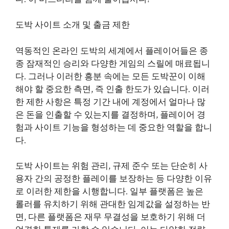
도박 사이트 소개 및 출금 제한
역동적인 온라인 도박의 세계에서 플레이어들은 종
종 잠재적인 승리와 다양한 게임의 스릴에 매료됩니
다. 그러나 이러한 흥분 속에는 모든 도박꾼이 이해
해야 할 중요한 측면, 즉 인출 한도가 있습니다. 이러
한 제한 사항은 특정 기간 내에 계정에서 얼마나 많
은 돈을 인출할 수 있는지를 결정하며, 플레이어 경
험과 사이트 기능을 형성하는 데 중요한 역할을 합니
다.
도박 사이트는 위험 관리, 규제 준수 또는 단순히 사
용자 간의 공정한 플레이를 보장하는 등 다양한 이유
로 이러한 제한을 시행합니다. 일부 플랫폼은 높은
롤러를 유치하기 위해 관대한 임계값을 설정하는 반
면, 다른 플랫폼은 재무 무결성을 보호하기 위해 더