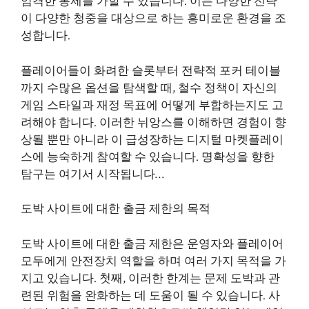
엄격한 통제를 가할 수 있습니다. 이는 다양한 전략
이 다양한 청중을 대상으로 하는 흥미로운 환경을 조
성합니다.
플레이어들이 화려한 슬롯부터 전략적 포커 테이블
까지 수많은 옵션을 탐색할 때, 철수 정책이 자신의
게임 스타일과 재정 목표에 어떻게 부합하는지도 고
려해야 합니다. 이러한 뉘앙스를 이해하면 경험이 향
상될 뿐만 아니라 이 급성장하는 디지털 마켓플레이
스에 능숙하게 참여할 수 있습니다. 명확성을 향한
탐구는 여기서 시작됩니다…
도박 사이트에 대한 출금 제한의 목적
도박 사이트에 대한 출금 제한은 운영자와 플레이어
모두에게 안전장치 역할을 하며 여러 가지 목적을 가
지고 있습니다. 첫째, 이러한 한계는 문제 도박과 관
련된 위험을 완화하는 데 도움이 될 수 있습니다. 사