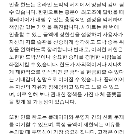
인출 한도는 온라인 도박의 세계에서 양날의 검이 될
수 있습니다. 한편으로는 흥분이 최고조에 달했을 때
플레이어가 내릴 수 있는 충동적인 결정을 억제하여
책임감 있는 게임을 촉진합니다. 사이트는 한 번에
인출할 수 있는 금액에 상한선을 설정하여 사용자가
자신의 지출 습관을 신중하게 생각하고 도박 중독 위
험을 완화하도록 장려합니다.반대로, 이러한 제한은
노련한 도박꾼이나 중요한 승리를 경험한 사람들을
좌절시킬 수 있습니다. 한도가 자의적이거나 지나치
게 제한적으로 인식되면 큰 금액을 현금화할 수 있다
는 기대감이 실망으로 이어질 수 있습니다. 플레이어
는 자신의 자유가 침해당하고 있다고 느낄 수 있으
며, 이로 인해 보다 관대한 정책을 가진 대체 플랫폼
을 찾게 될 가능성이 있습니다.
또한 인출 한도는 플레이어와 운영자 간의 신뢰 문제
를 야기할 수 있으며, 특정 금액이 제한되는 이유를
논의할 때 투명성이 가장 중요해집니다. 고객은 이러