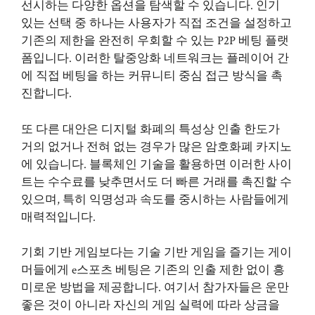
선시하는 다양한 옵션을 탐색할 수 있습니다. 인기
있는 선택 중 하나는 사용자가 직접 조건을 설정하고
기존의 제한을 완전히 우회할 수 있는 P2P 베팅 플랫
폼입니다. 이러한 탈중앙화 네트워크는 플레이어 간
에 직접 베팅을 하는 커뮤니티 중심 접근 방식을 촉
진합니다.
또 다른 대안은 디지털 화폐의 특성상 인출 한도가
거의 없거나 전혀 없는 경우가 많은 암호화폐 카지노
에 있습니다. 블록체인 기술을 활용하면 이러한 사이
트는 수수료를 낮추면서도 더 빠른 거래를 촉진할 수
있으며, 특히 익명성과 속도를 중시하는 사람들에게
매력적입니다.
기회 기반 게임보다는 기술 기반 게임을 즐기는 게이
머들에게 e스포츠 베팅은 기존의 인출 제한 없이 흥
미로운 방법을 제공합니다. 여기서 참가자들은 운만
좋은 것이 아니라 자신의 게임 실력에 따라 상금을