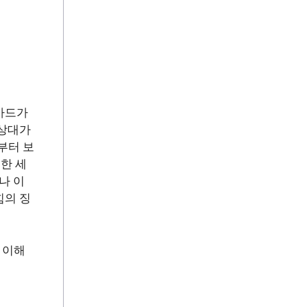
 카드가
 상대가
부터 보
습한 세
나 이
힘의 징
 이해