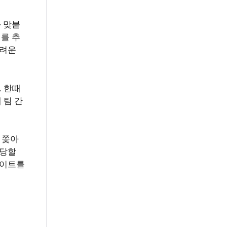
와 맞붙
치를 추
어려운
 한때
 팀 간
 쫓아
도당할
사이트를