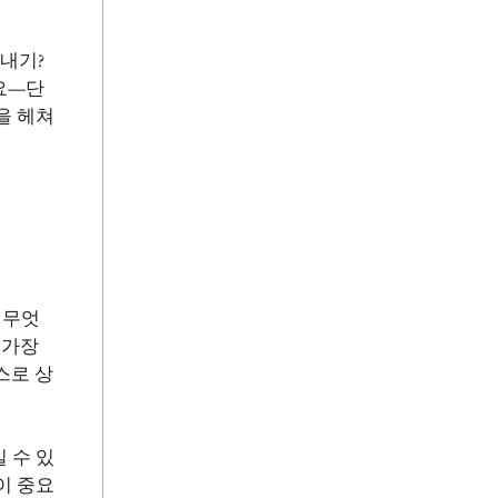
내기?
요—단
을 헤쳐
 무엇
 가장
스로 상
 수 있
이 중요