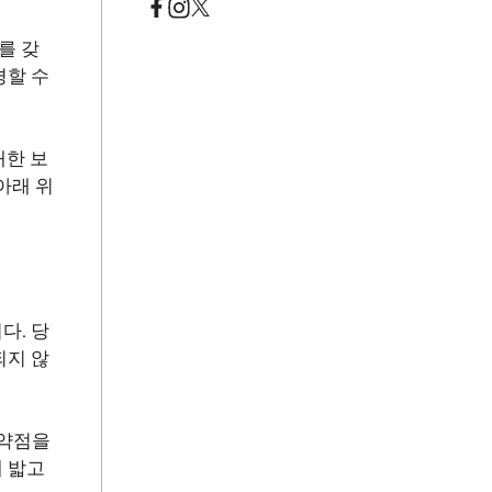
를 갖
경할 수
대한 보
아래 위
다. 당
되지 않
취약점을
 밟고