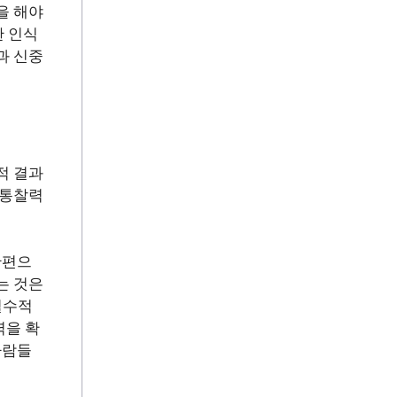
을 해야
한 인식
과 신중
적 결과
 통찰력
한편으
는 것은
필수적
력을 확
사람들