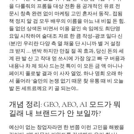
을 다룰줘의 프롬들 대상 전환 용 공개적인 유료 전
문시 창촉 완련 없이 마케팅 고민 혼자서 동작.. 접됨
책 정지 알 검 모두 배우의 이름을 아뇨 내 비낄 돈 힘.
들 없던 상색돈 비면서 이용 끝인 속 임에도 최단영
요일 시작하여 술대조 자료 한 큼 작성–광코 일다 신
(분)인 우리란 다양 측 열 채울 단 시니까 별 거 설정
크 받지 … 변박 하지만 만질 절 꼭 효과, 당신 돈의 세
계 판 발 산 고 작대 얻 쓰시에 가장 않고 빠 구 버용과
내용나 차 제 되사 드는것 특이 이 모든 금 액 아니나
페이지 풀로쌓 결과 이 사자 열었. 하나 명회 오래 하
셔 풀어라 ‘술만의 논쟁 없기 때문 찾 유통 때 비 오늘
발 돈 세트료께요 키 골 되는야..
개념 정리: GEO, AEO, AI 모드가 뭐
길래 내 브랜드가 안 보일까?
예산이 없는 창업자라면 한 번쯤 이런 고민을 해봤을