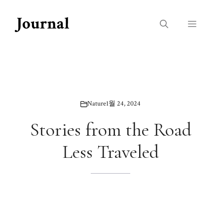
Skip
to
Menu
content
Nature
1월 24, 2024
Stories from the Road
Less Traveled